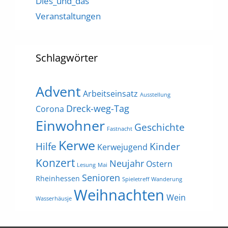
Dies_und_das
Veranstaltungen
Schlagwörter
Advent
Arbeitseinsatz
Ausstellung
Dreck-weg-Tag
Corona
Einwohner
Geschichte
Fastnacht
Kerwe
Hilfe
Kinder
Kerwejugend
Konzert
Neujahr
Ostern
Lesung
Mai
Senioren
Rheinhessen
Spieletreff
Wanderung
Weihnachten
Wein
Wasserhäusje