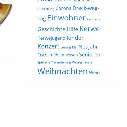
Dreck-weg-
Corona
Ausstellung
Einwohner
Tag
Fastnacht
Kerwe
Geschichte
Hilfe
Kinder
Kerwejugend
Konzert
Neujahr
Lesung
Mai
Senioren
Ostern
Rheinhessen
Spieletreff
Wanderung
Wasserhäusje
Weihnachten
Wein