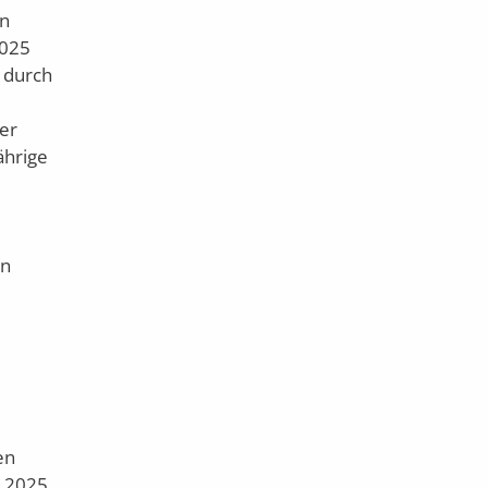
en
2025
 durch
er
ährige
en
en
r 2025