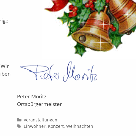
rige
 Wir
eiben
Peter Moritz
Ortsbürgermeister
Kategorien
Veranstaltungen
Schlagwörter
Einwohner
,
Konzert
,
Weihnachten