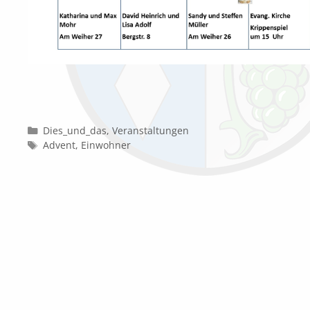
Kategorien
Dies_und_das
,
Veranstaltungen
Schlagwörter
Advent
,
Einwohner