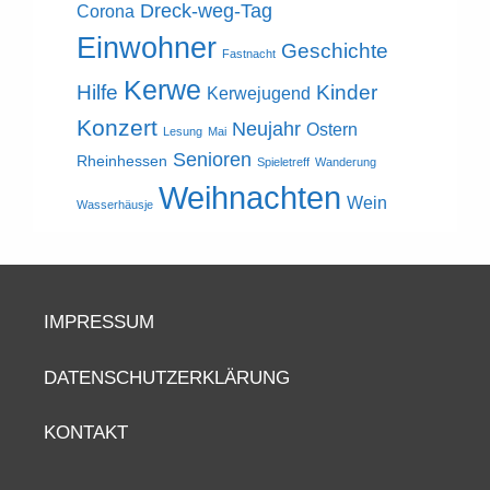
Dreck-weg-Tag
Corona
Einwohner
Geschichte
Fastnacht
Kerwe
Hilfe
Kinder
Kerwejugend
Konzert
Neujahr
Ostern
Lesung
Mai
Senioren
Rheinhessen
Spieletreff
Wanderung
Weihnachten
Wein
Wasserhäusje
IMPRESSUM
DATENSCHUTZERKLÄRUNG
KONTAKT