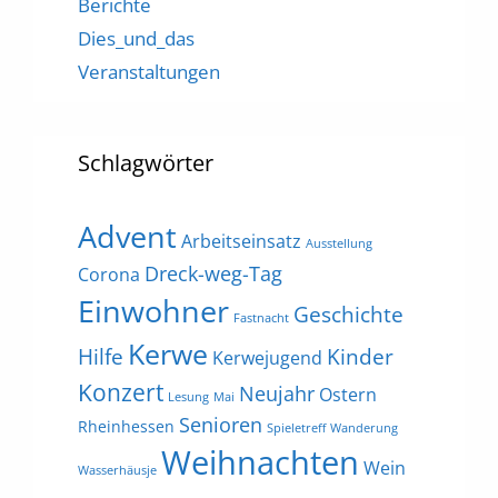
Berichte
Dies_und_das
Veranstaltungen
Schlagwörter
Advent
Arbeitseinsatz
Ausstellung
Dreck-weg-Tag
Corona
Einwohner
Geschichte
Fastnacht
Kerwe
Hilfe
Kinder
Kerwejugend
Konzert
Neujahr
Ostern
Lesung
Mai
Senioren
Rheinhessen
Spieletreff
Wanderung
Weihnachten
Wein
Wasserhäusje