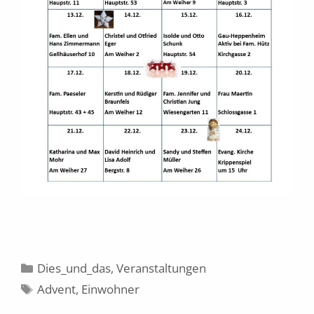
Kategorien
Dies_und_das
,
Veranstaltungen
Schlagwörter
Advent
,
Einwohner