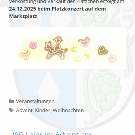
Verkostung und Verkauf der Plätzchen erfolgt am
24.12.2025 beim Platzkonzert auf dem
Marktplatz
Kategorien
Veranstaltungen
Schlagwörter
Advent
,
Kinder
,
Weihnachten
Ü60-Feier im Advent am