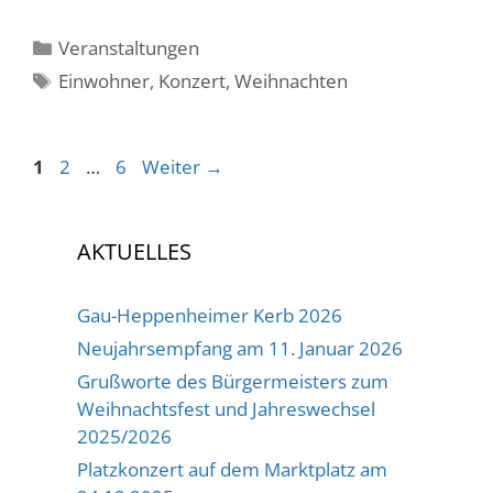
Kategorien
Veranstaltungen
Schlagwörter
Einwohner
,
Konzert
,
Weihnachten
Seite
Seite
Seite
1
2
…
6
Weiter
→
AKTUELLES
Gau-Heppenheimer Kerb 2026
Neujahrsempfang am 11. Januar 2026
Grußworte des Bürgermeisters zum
Weihnachtsfest und Jahreswechsel
2025/2026
Platzkonzert auf dem Marktplatz am