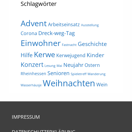
Schlagwörter
Advent
Arbeitseinsatz
Ausstellung
Dreck-weg-Tag
Corona
Einwohner
Geschichte
Fastnacht
Kerwe
Hilfe
Kinder
Kerwejugend
Konzert
Neujahr
Ostern
Lesung
Mai
Senioren
Rheinhessen
Spieletreff
Wanderung
Weihnachten
Wein
Wasserhäusje
IMPRESSUM
DATENSCHUTZERKLÄRUNG