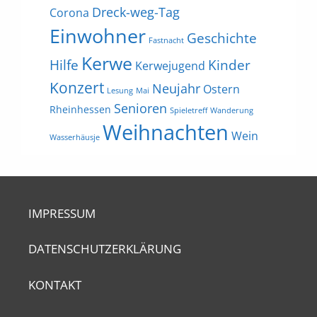
Dreck-weg-Tag
Corona
Einwohner
Geschichte
Fastnacht
Kerwe
Hilfe
Kinder
Kerwejugend
Konzert
Neujahr
Ostern
Lesung
Mai
Senioren
Rheinhessen
Spieletreff
Wanderung
Weihnachten
Wein
Wasserhäusje
IMPRESSUM
DATENSCHUTZERKLÄRUNG
KONTAKT