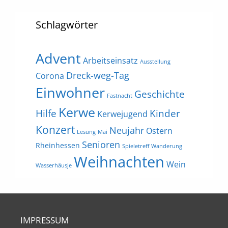
Schlagwörter
Advent
Arbeitseinsatz
Ausstellung
Dreck-weg-Tag
Corona
Einwohner
Geschichte
Fastnacht
Kerwe
Hilfe
Kinder
Kerwejugend
Konzert
Neujahr
Ostern
Lesung
Mai
Senioren
Rheinhessen
Spieletreff
Wanderung
Weihnachten
Wein
Wasserhäusje
IMPRESSUM