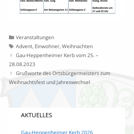
Kategorien
Veranstaltungen
Schlagwörter
Advent
,
Einwohner
,
Weihnachten
Gau-Heppenheimer Kerb vom 25. –
28.08.2023
Grußworte des Ortsbürgermeisters zum
Weihnachtsfest und Jahreswechsel
AKTUELLES
Gau-Heppenheimer Kerb 2026