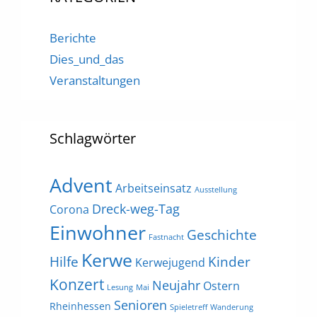
Berichte
Dies_und_das
Veranstaltungen
Schlagwörter
Advent
Arbeitseinsatz
Ausstellung
Dreck-weg-Tag
Corona
Einwohner
Geschichte
Fastnacht
Kerwe
Hilfe
Kinder
Kerwejugend
Konzert
Neujahr
Ostern
Lesung
Mai
Senioren
Rheinhessen
Spieletreff
Wanderung